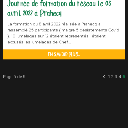
Journée de formation du réseau le 08
avril 2022 à Prahecq
La formation du 8 avril 2022 réalisée à Prahecq a
rassemblé 25 participants ( malgré 5 désistements Covid
). 10 jumelages sur 12 étaient représentés , étaient
excusés les jumelages de Chef...
EN SAVOIR PLUS...
Page 5 de 5
1
2
3
4
5