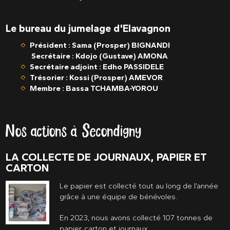
Le bureau du jumelage d'Elavagnon
Président :
Sama (Prosper) BIGNANDI
Secrétaire : Kdojo (Gustave) AMONA
Secrétaire adjoint : Edho PASSIDELE
Trésorier : Kossi (Prosper) AMEVOR
Membre : Bassa TCHAMBA-YOROU
Nos actions à Secondigny
LA COLLECTE DE JOURNAUX, PAPIER ET
CARTON
Le papier est collecté tout au long de l’année
grâce à une équipe de bénévoles.
En 2023, nous avons collecté 107 tonnes de
papier, carton et journaux.