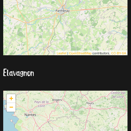
Leaflet
|
OpenStreetMap
contributors,
CC-BY-SA
Elavagnon
+
−