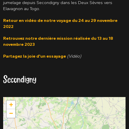
jumelage depuis Secondigny dans les Deux Sèvres vers
Elavagnon au Togo.
Retour en vidéo de notre voyage du 24 au 29 novembre
2022
Retrouvez notre dernière mission réalisée du 13 au 18
novembre 2023
Partagez la joie d'un essayage
(Vidéo)
Secondigny
+
−