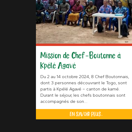
Mission de Chef-Boutonne à
Kpélé Agavé
Du 2 au 14 octobre 2024, 8 Chef Boutonnais,
dont 3 personnes découvrant le Togo, sont
partis à Kpélé Agavé – canton de kamé.
Durant le séjour, les chefs boutonnais sont
accompagnés de son...
EN SAVOIR PLUS...