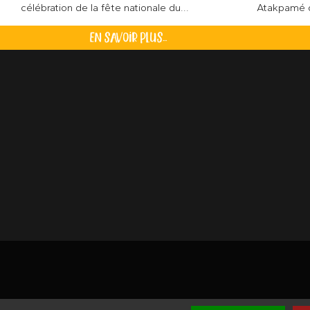
Atakpamé q
célébration de la fête nationale du...
EN SAVOIR PLUS...