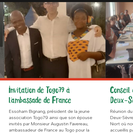
Conseil 
Invitation de Togo79 à
Deux-S
l'ambassade de France
Réunion du 
Essoham Bignang, président de la jeune
Deux-Sèvre
association Togo79 ainsi que son épouse
Niort où n
invités par Monsieur Augustin Favereau,
accueillis 
ambassadeur de France au Togo pour la