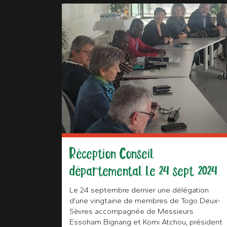
Réception Conseil
départemental le 24 sept 2024
Le 24 septembre dernier une délégation
d’une vingtaine de membres de Togo Deux-
Sèvres accompagnée de Messieurs
Essoham Bignang et Komi Atchou, président