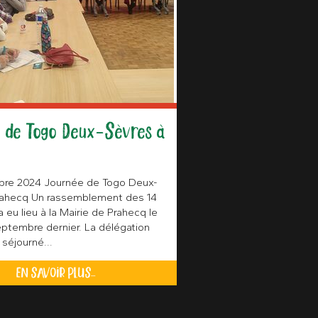
 de Togo Deux-Sèvres à
re 2024 Journée de Togo Deux-
rahecq Un rassemblement des 14
 eu lieu à la Mairie de Prahecq le
eptembre dernier. La délégation
 séjourné...
EN SAVOIR PLUS...