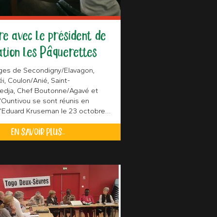
re avec le président de
ation les Pâquerettes
ges de Secondigny/Elavagon,
i, Coulon/Anié, Saint-
edja, Chef Boutonne/Agavé et
Ountivou se sont réunis en
’Eduard Kruseman le 23 octobre...
EN SAVOIR PLUS...