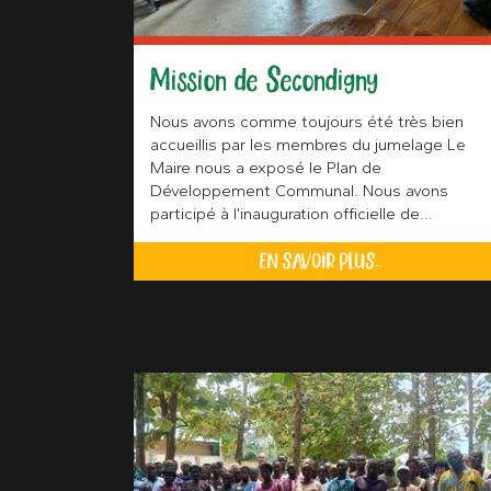
Mission de Secondigny
Nous avons comme toujours été très bien
accueillis par les membres du jumelage Le
Maire nous a exposé le Plan de
Développement Communal. Nous avons
participé à l’inauguration officielle de...
EN SAVOIR PLUS...