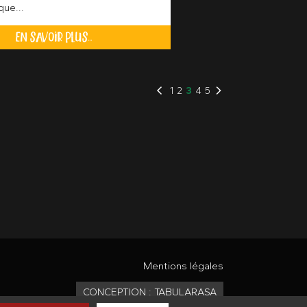
ue...
EN SAVOIR PLUS...
1
2
3
4
5
Mentions légales
CONCEPTION : TABULARASA