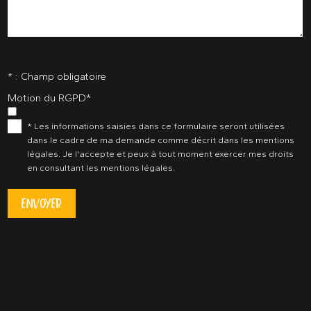
* : Champ obligatoire
Motion du RGPD
*
* Les informations saisies dans ce formulaire seront utilisées
dans le cadre de ma demande comme décrit dans les mentions
légales. Je l'accepte et peux à tout moment exercer mes droits
en consultant les mentions légales.
ENVOYER