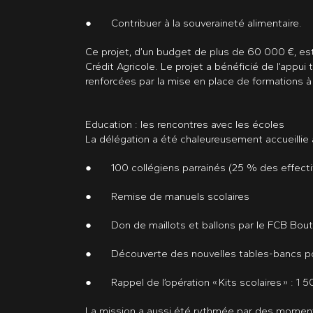
● Contribuer à la souveraineté alimentaire.
Ce projet, d’un budget de plus de 60 000 €, es
Crédit Agricole. Le projet a bénéficié de l’appu
renforcées par la mise en place de formations à l
Education : les rencontres avec les écoles
La délégation a été chaleureusement accueillie au
● 100 collégiens parrainés (25 % des effecti
● Remise de manuels scolaires
● Don de maillots et ballons par le FCB Bout
● Découverte des nouvelles tables-bancs pour 
● Rappel de l’opération « Kits scolaires » : 1 
La mission a aussi été rythmée par des moments f