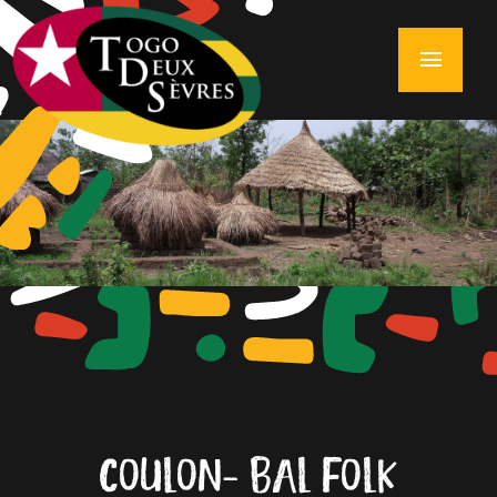
menu
COULON - BAL FOLK