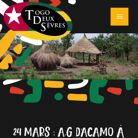
menu
24 MARS : A.G D’ACAMO À