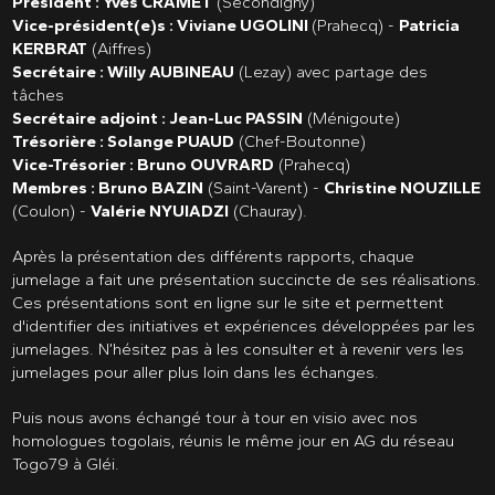
Président : Yves CRAMET
(Secondigny)
Vice-président(e)s : Viviane UGOLINI
(Prahecq) -
Patricia
KERBRAT
(Aiffres)
Secrétaire : Willy AUBINEAU
(Lezay) avec partage des
tâches
Secrétaire adjoint : Jean-Luc PASSIN
(Ménigoute)
Trésorière : Solange PUAUD
(Chef-Boutonne)
Vice-Trésorier : Bruno OUVRARD
(Prahecq)
Membres : Bruno BAZIN
(Saint-Varent) -
Christine NOUZILLE
(Coulon) -
Valérie NYUIADZI
(Chauray).
Après la présentation des différents rapports, chaque
jumelage a fait une présentation succincte de ses réalisations.
Ces présentations sont en ligne sur le site et permettent
d'identifier des initiatives et expériences développées par les
jumelages. N’hésitez pas à les consulter et à revenir vers les
jumelages pour aller plus loin dans les échanges.
Puis nous avons échangé tour à tour en visio avec nos
homologues togolais, réunis le même jour en AG du réseau
Togo79 à Gléi.